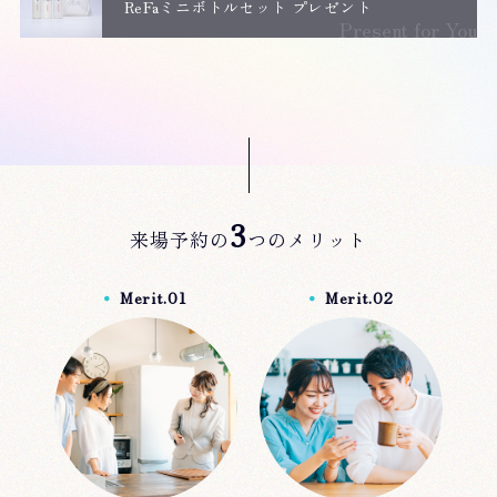
ReFaミニボトルセット プレゼント
Present for You
3
来場予約の
つのメリット
Merit.01
Merit.02
●
●