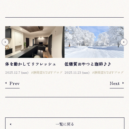
体を動かしてリフレッシュ
低糖質おやつと珈琲♪♪
2025.12.7 (sun)
#静岡店STAFFブログ
2025.11.23 (sun)
#静岡店STAFFブログ
Prev
Next
一覧に戻る