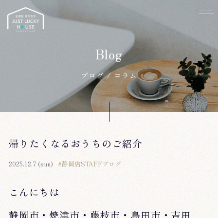
ブログ / コラム
帰りたくなるおうちのご紹介
2025.12.7 (sun)
#静岡店STAFFブログ
こんにちは
静岡市・焼津市・藤枝市・島田市・吉田